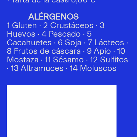
ALÉRGENOS
1 Gluten · 2 Crustáceos · 3
Huevos · 4 Pescado · 5
Cacahuetes · 6 Soja · 7 Lácteos ·
8 Frutos de cáscara · 9 Apio · 10
Mostaza · 11 Sésamo · 12 Sulfitos
· 13 Altramuces · 14 Moluscos